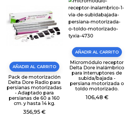
AÑADIR AL CARRITO
Micromódulo receptor
AÑADIR AL CARRITO
Delta Dore inalámbrico
para interruptores de
Pack de motorización
subida/bajada -
Delta Dore Radio para
persiana motorizada o
persianas motorizadas
toldo motorizado.
- Adaptado para
Precio
106,48 €
persianas de 60 a 160
cm. y hasta 14 kg.
Precio
356,95 €