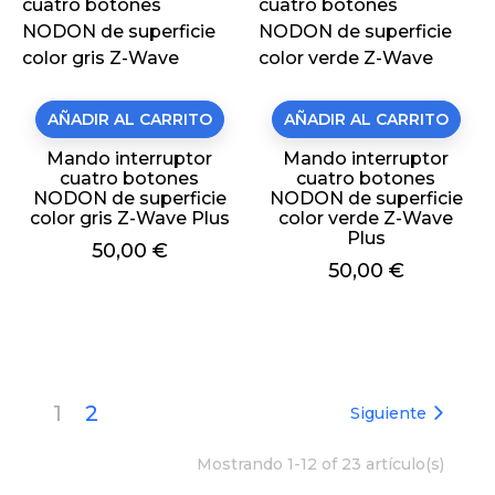
AÑADIR AL CARRITO
AÑADIR AL CARRITO
Mando interruptor
Mando interruptor
cuatro botones
cuatro botones
NODON de superficie
NODON de superficie
color gris Z-Wave Plus
color verde Z-Wave
Plus
Precio
50,00 €
Precio
50,00 €
1
2
Siguiente
Mostrando 1-12 of 23 artículo(s)