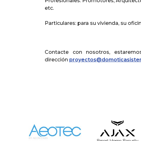
Profesionales: Promotores, Arquitect
etc.
Particulares: para su vivienda, su oficin
Contacte con nosotros, estaremo
dirección
proyectos@domoticasist