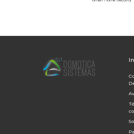
I
Co
De
Av
Té
c
So
P