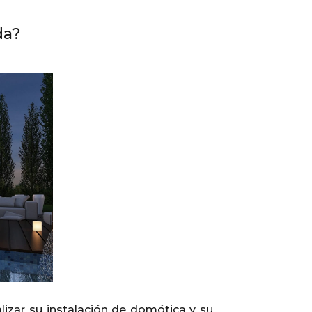
da?
lizar su instalación de domótica y su