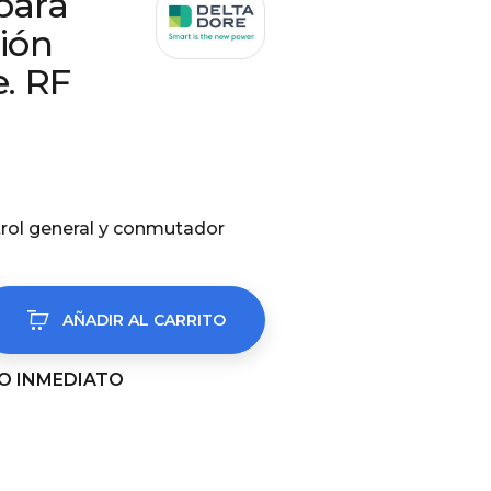
para
ción
e. RF
rol general y conmutador
AÑADIR AL CARRITO
VÍO INMEDIATO