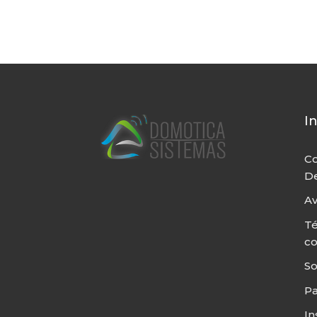
I
Co
De
Av
Té
c
So
P
In