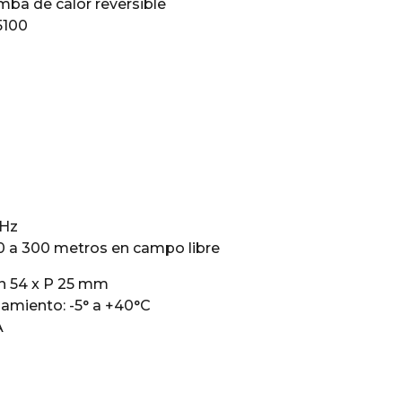
mba de calor reversible
5100
MHz
00 a 300 metros en campo libre
An 54 x P 25 mm
amiento: -5° a +40°C
A