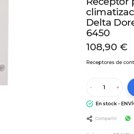
Receptor 
climatiza
Delta Dor
6450
108,90 €
Receptores de cont
-
+
En stock - EN
Compartir