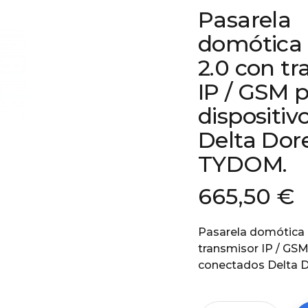
Pasarela
domótic
2.0 con t
IP / GSM 
dispositi
Delta Dor
TYDOM.
665,50 €
Pasarela domótica
transmisor IP / GSM
conectados Delta 