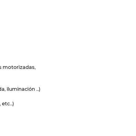
as motorizadas,
 iluminación ...)
tc...)