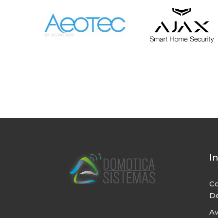
I
Co
De
Av