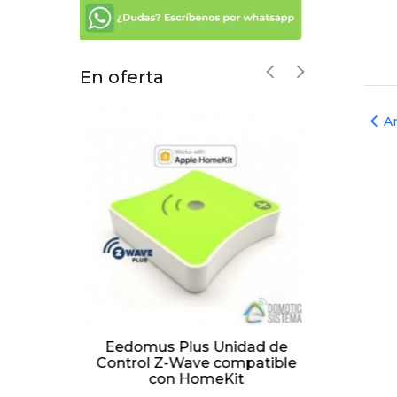
En oferta
An
bird
ro
o a
€
Eedomus Plus Unidad de
Control Z-Wave compatible
(
con HomeKit
P
1