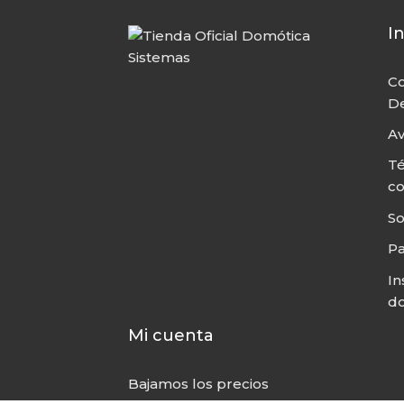
I
Co
De
Av
Té
c
So
P
In
do
Mi cuenta
Bajamos los precios