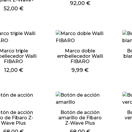
Precio
92,00 €
Precio
52,00 €
Marco triple
Marco doble
B
ellecedor Walli
embellecedor Walli
bla
FIBARO
FIBARO
Precio
12,00 €
Precio
9,99 €
tón de acción
Botón de acción
B
jo de Fibaro Z-
amarillo de Fibaro
ve
Wave Plus
Z-Wave Plus
Precio
68,00 €
Precio
68,00 €