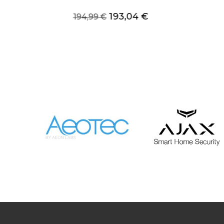
b
Precio
Precio
193,04 €
194,99 €
base