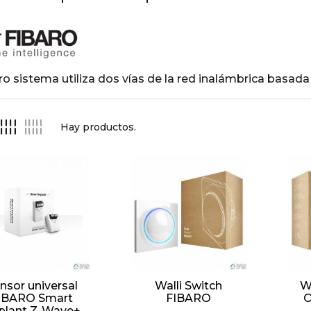
ro sistema utiliza dos vías de la red inalámbrica basad
Hay
productos.
nsor universal
Walli Switch
W
IBARO Smart
FIBARO
O
plant Z-Wave+